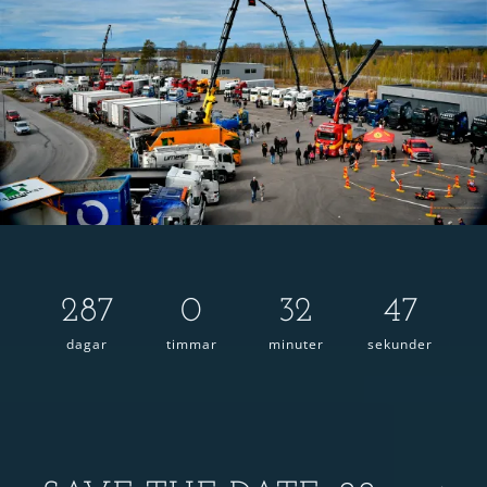
287
0
32
45
dagar
timmar
minuter
sekunder